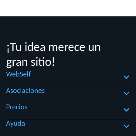
¡Tu idea merece un
gran sitio!
WebSelf
Asociaciones
Sobre WebSelf
Precios
Implicación social
Asociaciones
Términos de Uso
Ayuda
Nombre de dominio
Política de privacidad