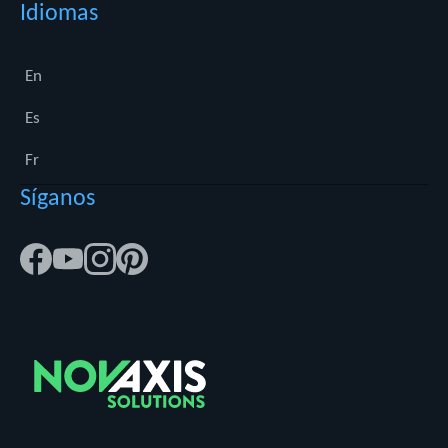
Idiomas
Sitio personalizado
Centro de ayuda
Contáctenos
En
Blog
Es
Ejemplos de nuestros clientes
Fr
Síganos