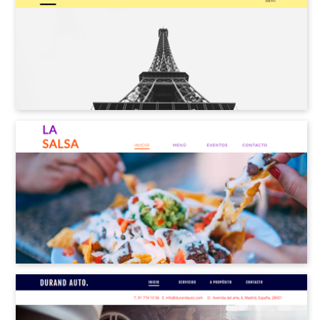
Sitio personal
Deportes y Recreación
Artes y Música
Arquitectura y Bienes Raíces
Comunidad y Asociaciones
Tecnología
Eventos
Moda y Diseño