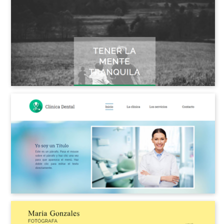
Los más populares
Diseños vírgenes
Negocios
Belleza y Bienestar
Tienda online
Trabajos y Renovaciones
Bebidas y Alimentos
Hoteles y Viajes
Blog