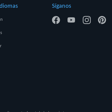
Idiomas
Síganos
En
Es
r