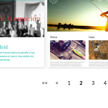
<<
<
1
2
3
4