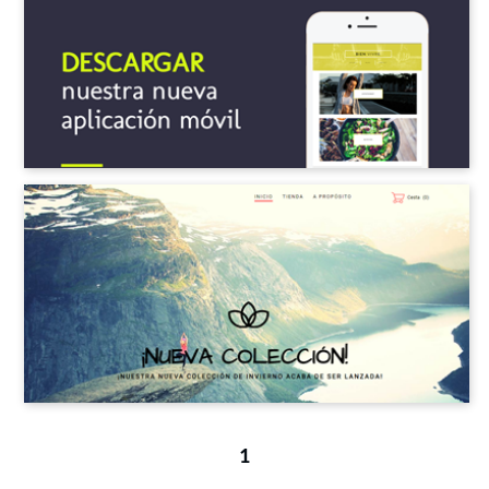
Sitio personal
Deportes y Recreación
Artes y Música
Arquitectura y Bienes Raíces
Comunidad y Asociaciones
Tecnología
Eventos
Moda y Diseño
1