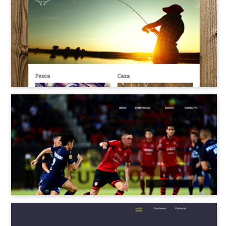
Los más populares
Diseños vírgenes
Negocios
Belleza y Bienestar
Tienda online
Trabajos y Renovaciones
Bebidas y Alimentos
Hoteles y Viajes
Blog