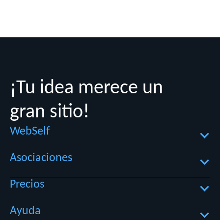
¡Tu idea merece un
gran sitio!
WebSelf
Asociaciones
Sobre WebSelf
Precios
Implicación social
Asociaciones
Términos de Uso
Ayuda
Nombre de dominio