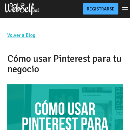
REGISTRARSE
Precios
Tienda
Sitio Personalizado
Volver a Blog
Blog
Ayuda
Cómo usar Pinterest para tu
negocio